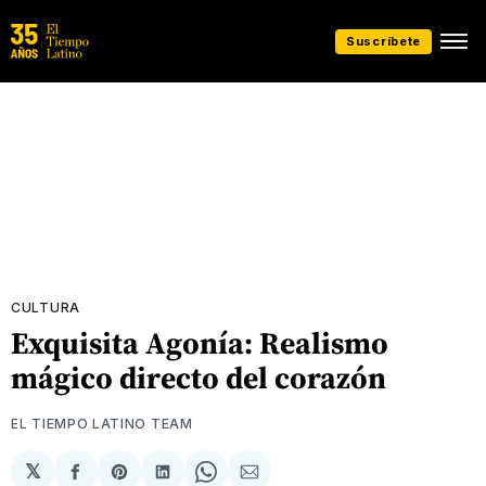
Suscríbete
CULTURA
Exquisita Agonía: Realismo
mágico directo del corazón
EL TIEMPO LATINO TEAM
𝕏
Compartir
Share
Compartir
Share
Compartir