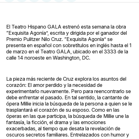
en
on
en
on
via
Facebook
Pinterest
LinkedIn
WhatsApp
Email
El Teatro Hispano GALA estrenó esta semana la obra
“Exquisita Agonía”, escrita y dirigida por el ganador del
Premio Pulitzer Nilo Cruz. “Exquisita Agonía” se
presenta en español con sobretítulos en inglés hasta el 1
de marzo en el Teatro GALA, ubicado en el 3333 de la
calle 14 noroeste en Washington, DC.
La pieza más reciente de Cruz explora los asuntos del
corazón: El amor perdido y la necesidad de
experimentarlo nuevamente. Pero para reencontrarlo se
debe enfrentar el pasado. En tal sentido, la cantante de
ópera Millie inicia la búsqueda de la persona a quien se le
trasplantará el corazón de su esposo. Como en las
óperas en las que participa, la búsqueda de Millie une la
fantasía, la ficción, el drama y las emociones
exacerbadas, al tiempo que desata la revelación de
oscuros secretos familiares. Entrelazados con humor y