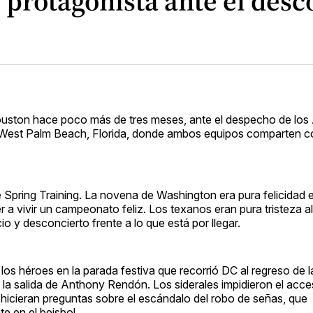
 protagonista ante el des
ouston hace poco más de tres meses, ante el despecho de los 
 en West Palm Beach, Florida, donde ambos equipos comparten 
Spring Training. La novena de Washington era pura felicidad e
a vivir un campeonato feliz. Los texanos eran pura tristeza al 
o y desconcierto frente a lo que está por llegar.
los héroes en la parada festiva que recorrió DC al regreso de l
a salida de Anthony Rendón. Los siderales impidieron el acce
hicieran preguntas sobre el escándalo del robo de señas, que
e en el beisbol.