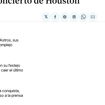
concierto de Houston
𝕏
Compartir
Share
Compartir
Share
Compa
en
on
en
on
via
Facebook
Pinterest
LinkedIn
WhatsApp
Email
Astros, sus
complejo
n su festejo
caer el último
a conquista,
so a la prensa