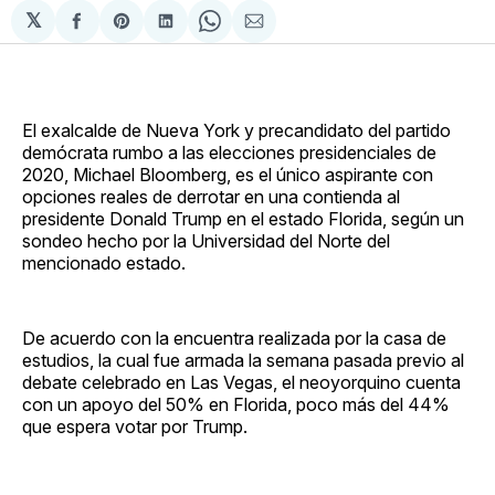
𝕏
Compartir
Share
Compartir
Share
Compartir
en
on
en
on
via
Facebook
Pinterest
LinkedIn
WhatsApp
Email
El exalcalde de Nueva York y precandidato del partido
demócrata rumbo a las elecciones presidenciales de
2020, Michael Bloomberg, es el único aspirante con
opciones reales de derrotar en una contienda al
presidente Donald Trump en el estado Florida, según un
sondeo hecho por la Universidad del Norte del
mencionado estado.
De acuerdo con la encuentra realizada por la casa de
estudios, la cual fue armada la semana pasada previo al
debate celebrado en Las Vegas, el neoyorquino cuenta
con un apoyo del 50% en Florida, poco más del 44%
que espera votar por Trump.