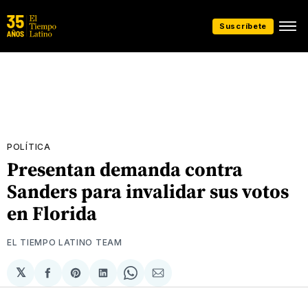
Suscríbete
POLÍTICA
Presentan demanda contra
Sanders para invalidar sus votos
en Florida
EL TIEMPO LATINO TEAM
𝕏
Compartir
Share
Compartir
Share
Compartir
en
on
en
on
via
Facebook
Pinterest
LinkedIn
WhatsApp
Email