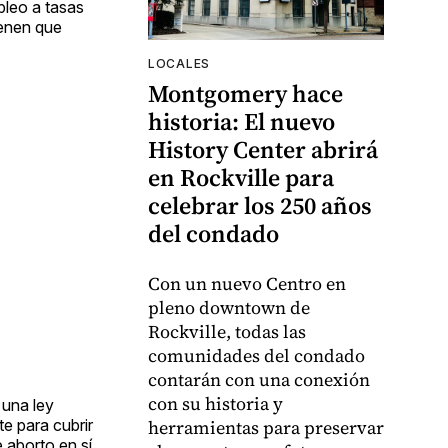
pleo a tasas
ienen que
LOCALES
Montgomery hace
historia: El nuevo
History Center abrirá
en Rockville para
celebrar los 250 años
del condado
Con un nuevo Centro en
pleno downtown de
Rockville, todas las
comunidades del condado
contarán con una conexión
con su historia y
 una ley
te para cubrir
herramientas para preservar
 aborto en sí.