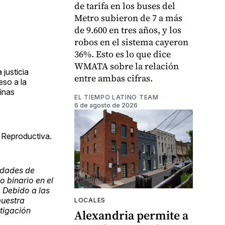
de tarifa en los buses del
Metro subieron de 7 a más
de 9.600 en tres años, y los
robos en el sistema cayeron
36%. Esto es lo que dice
WMATA sobre la relación
 justicia
entre ambas cifras.
eso a la
tinas
EL TIEMPO LATINO TEAM
6 de agosto de 2026
d Reproductiva.
tidades de
o binario en el
 Debido a las
muestra
LOCALES
stigación
Alexandria permite a