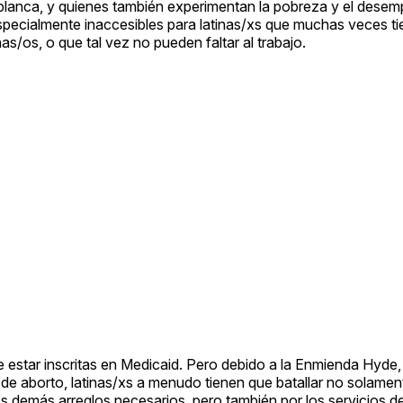
 blanca, y quienes también experimentan la pobreza y el desem
especialmente inaccesibles para latinas/xs que muchas veces t
as/os, o que tal vez no pueden faltar al trabajo.
de estar inscritas en Medicaid. Pero debido a la Enmienda Hyde,
 de aborto, latinas/xs a menudo tienen que batallar no solamen
os demás arreglos necesarios, pero también por los servicios de