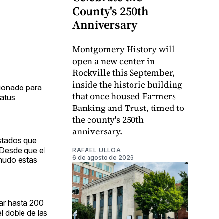
County's 250th
Anniversary
Montgomery History will
open a new center in
Rockville this September,
inside the historic building
cionado para
that once housed Farmers
tatus
Banking and Trust, timed to
the county's 250th
anniversary.
estados que
 Desde que el
RAFAEL ULLOA
6 de agosto de 2026
enudo estas
jar hasta 200
l doble de las