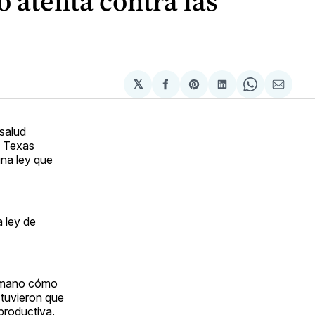
 atenta contra las
𝕏
Compartir
Share
Compartir
Share
Compa
en
on
en
on
via
Facebook
Pinterest
LinkedIn
WhatsApp
Email
 salud
n Texas
una ley que
 ley de
ra mano cómo
 tuvieron que
productiva.