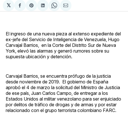
𝕏
Compartir
Share
Compartir
Share
Compartir
en
on
en
on
via
Facebook
Pinterest
LinkedIn
WhatsApp
Email
El ingreso de una nueva pieza al extenso expediente del
ex-jefe del Servicio de Inteligencia de Venezuela, Hugo
Carvajal Barrios, en la Corte del Distrito Sur de Nueva
York, elevó las alarmas y generó rumores sobre su
supuesta ubicación y detención.
Carvajal Barrios, se encuentra prófugo de la justicia
desde noviembre de 2019. El gobierno de España
aprobó el 4 de marzo la solicitud del Ministro de Justicia
de ese país, Juan Carlos Campo, de entregar a los
Estados Unidos al militar venezolano para ser enjuiciado
por delitos de tráfico de drogas y de armas y por estar
relacionado con el grupo terrorista colombiano FARC.