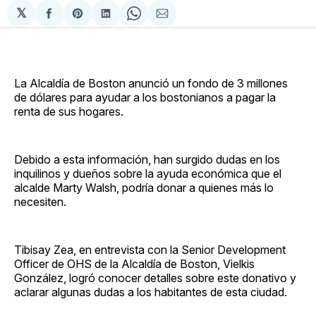
𝕏
Compartir
Share
Compartir
Share
Compartir
en
on
en
on
via
Facebook
Pinterest
LinkedIn
WhatsApp
Email
La Alcaldía de Boston anunció un fondo de 3 millones
de dólares para ayudar a los bostonianos a pagar la
renta de sus hogares.
Debido a esta información, han surgido dudas en los
inquilinos y dueños sobre la ayuda económica que el
alcalde Marty Walsh, podría donar a quienes más lo
necesiten.
Tibisay Zea, en entrevista con la Senior Development
Officer de OHS de la Alcaldía de Boston, Vielkis
González, logró conocer detalles sobre este donativo y
aclarar algunas dudas a los habitantes de esta ciudad.