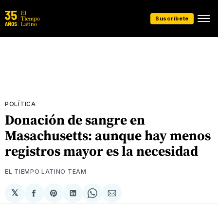
Suscríbete
POLÍTICA
Donación de sangre en
Masachusetts: aunque hay menos
registros mayor es la necesidad
EL TIEMPO LATINO TEAM
𝕏
Compartir
Share
Compartir
Share
Compartir
en
on
en
on
via
Facebook
Pinterest
LinkedIn
WhatsApp
Email