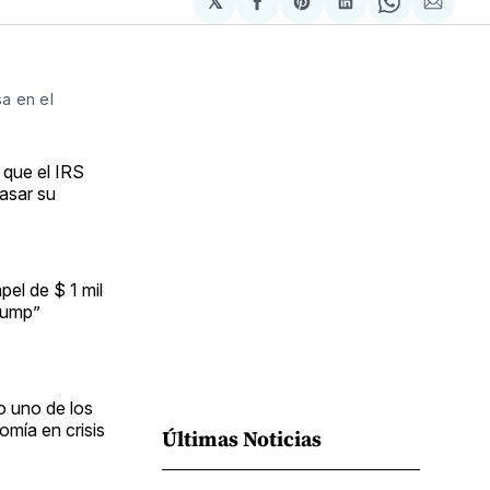
𝕏
Compartir
Share
Compartir
Share
Compa
en
on
en
on
via
Facebook
Pinterest
LinkedIn
WhatsApp
Email
a en el
 que el IRS
asar su
pel de $ 1 mil
Trump”
o uno de los
omía en crisis
Últimas Noticias