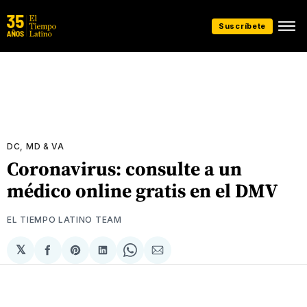
Suscríbete
DC, MD & VA
Coronavirus: consulte a un
médico online gratis en el DMV
EL TIEMPO LATINO TEAM
𝕏
Compartir
Share
Compartir
Share
Compartir
en
on
en
on
via
Facebook
Pinterest
LinkedIn
WhatsApp
Email