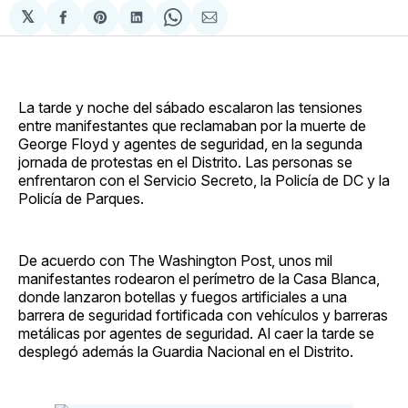
𝕏
Compartir
Share
Compartir
Share
Compartir
en
on
en
on
via
Facebook
Pinterest
LinkedIn
WhatsApp
Email
La tarde y noche del sábado escalaron las tensiones
entre manifestantes que reclamaban por la muerte de
George Floyd y agentes de seguridad, en la segunda
jornada de protestas en el Distrito. Las personas se
enfrentaron con el Servicio Secreto, la Policía de DC y la
Policía de Parques.
De acuerdo con The Washington Post, unos mil
manifestantes rodearon el perímetro de la Casa Blanca,
donde lanzaron botellas y fuegos artificiales a una
barrera de seguridad fortificada con vehículos y barreras
metálicas por agentes de seguridad. Al caer la tarde se
desplegó además la Guardia Nacional en el Distrito.