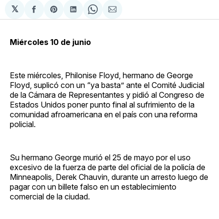
𝕏
Compartir
Share
Compartir
Share
Compartir
en
on
en
on
via
Facebook
Pinterest
LinkedIn
WhatsApp
Email
Miércoles 10 de junio
Este miércoles, Philonise Floyd, hermano de George
Floyd, suplicó con un “ya basta” ante el Comité Judicial
de la Cámara de Representantes y pidió al Congreso de
Estados Unidos poner punto final al sufrimiento de la
comunidad afroamericana en el país con una reforma
policial.
Su hermano George murió el 25 de mayo por el uso
excesivo de la fuerza de parte del oficial de la policía de
Minneapolis, Derek Chauvin, durante un arresto luego de
pagar con un billete falso en un establecimiento
comercial de la ciudad.