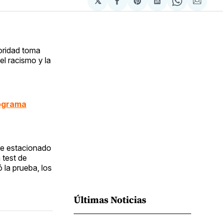
𝕏
Compartir
Share
Compartir
Share
Compa
en
on
en
on
via
Facebook
Pinterest
LinkedIn
WhatsApp
Email
toridad toma
el racismo y la
rograma
re estacionado
 test de
la prueba, los
Últimas Noticias