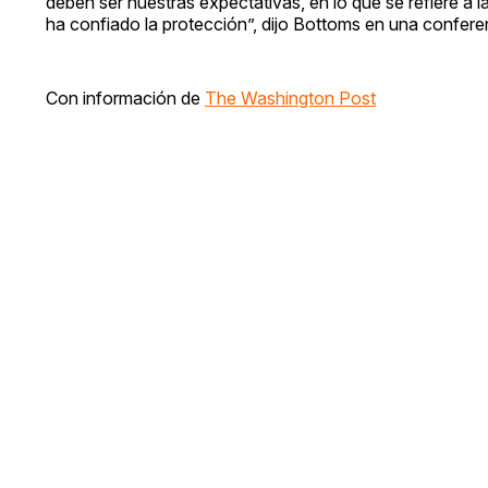
deben ser nuestras expectativas, en lo que se refiere a l
ha confiado la protección”, dijo Bottoms en una confere
Con información de
The Washington Post