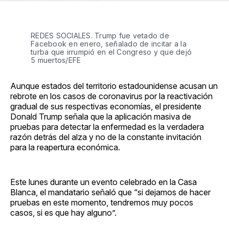
en
on
en
on
via
Facebook
Pinterest
LinkedIn
WhatsApp
Email
REDES SOCIALES. Trump fue vetado de
Facebook en enero, señalado de incitar a la
turba que irrumpió en el Congreso y que dejó
5 muertos/EFE
Aunque estados del territorio estadounidense acusan un
rebrote en los casos de coronavirus por la reactivación
gradual de sus respectivas economías, el presidente
Donald Trump señala que la aplicación masiva de
pruebas para detectar la enfermedad es la verdadera
razón detrás del alza y no de la constante invitación
para la reapertura económica.
Este lunes durante un evento celebrado en la Casa
Blanca, el mandatario señaló que “si dejamos de hacer
pruebas en este momento, tendremos muy pocos
casos, si es que hay alguno”.