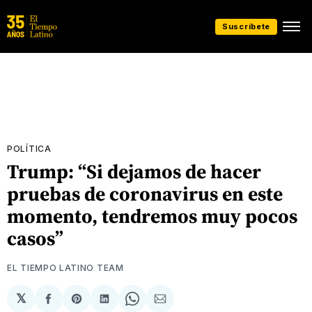
Suscríbete
POLÍTICA
Trump: “Si dejamos de hacer
pruebas de coronavirus en este
momento, tendremos muy pocos
casos”
EL TIEMPO LATINO TEAM
𝕏
Compartir
Share
Compartir
Share
Compartir