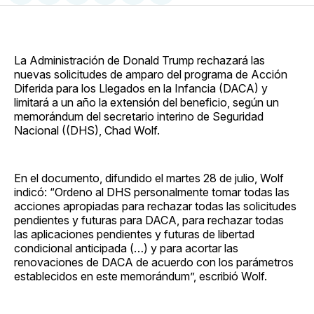
en
on
en
on
via
Facebook
Pinterest
LinkedIn
WhatsApp
Email
La Administración de Donald Trump rechazará las
nuevas solicitudes de amparo del programa de Acción
Diferida para los Llegados en la Infancia (DACA) y
limitará a un año la extensión del beneficio, según un
memorándum del secretario interino de Seguridad
Nacional ((DHS), Chad Wolf.
En el documento, difundido el martes 28 de julio, Wolf
indicó: “Ordeno al DHS personalmente tomar todas las
acciones apropiadas para rechazar todas las solicitudes
pendientes y futuras para DACA, para rechazar todas
las aplicaciones pendientes y futuras de libertad
condicional anticipada (…) y para acortar las
renovaciones de DACA de acuerdo con los parámetros
establecidos en este memorándum”, escribió Wolf.