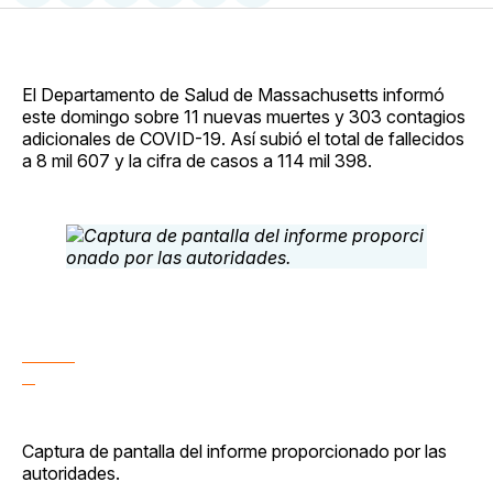
en
on
en
on
via
Facebook
Pinterest
LinkedIn
WhatsApp
Email
El Departamento de Salud de Massachusetts informó
este domingo sobre 11 nuevas muertes y 303 contagios
adicionales de COVID-19. Así subió el total de fallecidos
a 8 mil 607 y la cifra de casos a 114 mil 398.
Captura de pantalla del informe proporcionado por las
autoridades.