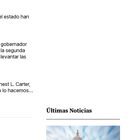
Facebook
Pinterest
LinkedIn
WhatsApp
Email
el estado han
l gobernador
 la segunda
levantar las
est L. Carter,
 no lo hacemos…
Últimas Noticias