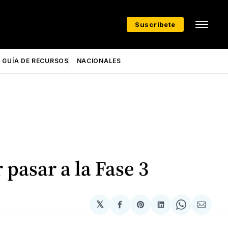
Suscríbete
GUÍA DE RECURSOS
NACIONALES
pasar a la Fase 3
𝕏
Compartir
Share
Compartir
Share
Compa
en
on
en
on
via