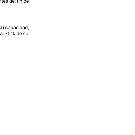
tes del fin de
 su capacidad,
 al 75% de su