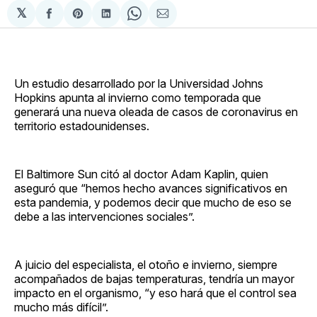
𝕏
Compartir
Share
Compartir
Share
Compartir
en
on
en
on
via
Facebook
Pinterest
LinkedIn
WhatsApp
Email
Un estudio desarrollado por la Universidad Johns
Hopkins apunta al invierno como temporada que
generará una nueva oleada de casos de coronavirus en
territorio estadounidenses.
El Baltimore Sun citó al doctor Adam Kaplin, quien
aseguró que “hemos hecho avances significativos en
esta pandemia, y podemos decir que mucho de eso se
debe a las intervenciones sociales”.
A juicio del especialista, el otoño e invierno, siempre
acompañados de bajas temperaturas, tendría un mayor
impacto en el organismo, “y eso hará que el control sea
mucho más difícil”.