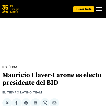
Suscríbete
POLÍTICA
Mauricio Claver-Carone es electo
presidente del BID
EL TIEMPO LATINO TEAM
𝕏
Compartir
Share
Compartir
Share
Compartir