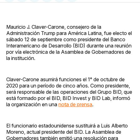
en
on
en
on
via
Facebook
Pinterest
LinkedIn
WhatsApp
Email
Mauricio J. Claver-Carone, consejero de la
Administración Trump para América Latina, fue electo el
sábado 12 de septiembre como presidente del Banco
Interamericano de Desarrollo (BID) durante una reunión
por vía electrónica de la Asamblea de Gobernadores de
la institución.
Claver-Carone asumirá funciones el 1° de octubre de
2020 para un período de cinco años. Como presidente,
será responsable de las operaciones del Grupo BID, que
está formado por el BID, BID Invest y BID Lab, informó
la organización en una
nota de prensa
.
El funcionario estadounidense sustituirá a Luis Alberto
Moreno, actual presidente del BID. La Asamblea de
Gobernadores también emitió una resolución para