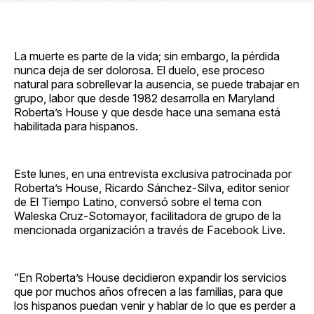
en
on
en
on
via
Facebook
Pinterest
LinkedIn
WhatsApp
Email
La muerte es parte de la vida; sin embargo, la pérdida
nunca deja de ser dolorosa. El duelo, ese proceso
natural para sobrellevar la ausencia, se puede trabajar en
grupo, labor que desde 1982 desarrolla en Maryland
Roberta’s House y que desde hace una semana está
habilitada para hispanos.
Este lunes, en una entrevista exclusiva patrocinada por
Roberta’s House, Ricardo Sánchez-Silva, editor senior
de El Tiempo Latino, conversó sobre el tema con
Waleska Cruz-Sotomayor, facilitadora de grupo de la
mencionada organización a través de Facebook Live.
“En Roberta’s House decidieron expandir los servicios
que por muchos años ofrecen a las familias, para que
los hispanos puedan venir y hablar de lo que es perder a