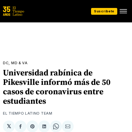
Suscríbete
DC, MD & VA
Universidad rabínica de
Pikesville informó más de 50
casos de coronavirus entre
estudiantes
EL TIEMPO LATINO TEAM
𝕏
Compartir
Share
Compartir
Share
Compartir