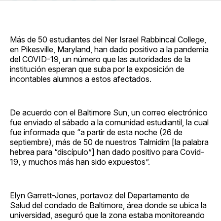
en
on
en
on
via
Facebook
Pinterest
LinkedIn
WhatsApp
Email
Más de 50 estudiantes del Ner Israel Rabbincal College,
en Pikesville, Maryland, han dado positivo a la pandemia
del COVID-19, un número que las autoridades de la
institución esperan que suba por la exposición de
incontables alumnos a estos afectados.
De acuerdo con el Baltimore Sun, un correo electrónico
fue enviado el sábado a la comunidad estudiantil, la cual
fue informada que “a partir de esta noche (26 de
septiembre), más de 50 de nuestros Talmidim [la palabra
hebrea para “discípulo”] han dado positivo para Covid-
19, y muchos más han sido expuestos”.
Elyn Garrett-Jones, portavoz del Departamento de
Salud del condado de Baltimore, área donde se ubica la
universidad, aseguró que la zona estaba monitoreando