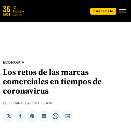
Suscríbete
ECONOMÍA
Los retos de las marcas
comerciales en tiempos de
coronavirus
EL TIEMPO LATINO TEAM
𝕏
Compartir
Share
Compartir
Share
Compartir
en
on
en
on
via
Facebook
Pinterest
LinkedIn
WhatsApp
Email