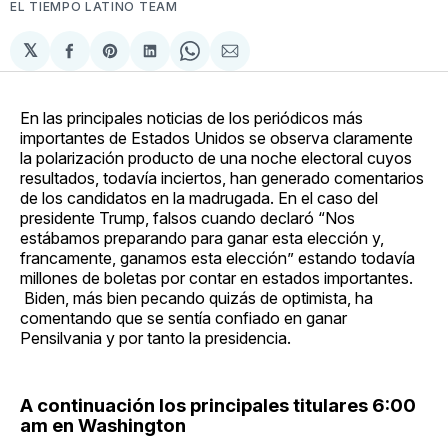
EL TIEMPO LATINO TEAM
𝕏
Compartir
Share
Compartir
Share
Compartir
en
on
en
on
via
Facebook
Pinterest
LinkedIn
WhatsApp
Email
En las principales noticias de los periódicos más
importantes de Estados Unidos se observa claramente
la polarización producto de una noche electoral cuyos
resultados, todavía inciertos, han generado comentarios
de los candidatos en la madrugada. En el caso del
presidente Trump, falsos cuando declaró “Nos
estábamos preparando para ganar esta elección y,
francamente, ganamos esta elección” estando todavía
millones de boletas por contar en estados importantes.
Biden, más bien pecando quizás de optimista, ha
comentando que se sentía confiado en ganar
Pensilvania y por tanto la presidencia.
A continuación los principales titulares 6:00
am en Washington