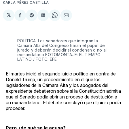
KARLA PÉREZ CASTILLA
𝕏
Compartir
Share
Compartir
Share
Compartir
en
on
en
on
via
Facebook
Pinterest
LinkedIn
WhatsApp
Email
POLÍTICA. Los senadores que integran la
Cámara Alta del Congreso harán el papel de
jurado y deberán decidir si condenan o no al
exmandatario FOTOMONTAJE: EL TIEMPO
LATINO / FOTO: EFE
El martes inició el segundo juicio político en contra de
Donald Trump, un procedimiento en el que los
legisladores de la Cámara Alta y los abogados del
expresidente debatieron sobre si la Constitución admitía
que el Senado podía abrir un proceso de destitución a
un exmandatario. El debate concluyó que el juicio podía
proceder.
Pero ¿de qué se le acusa?