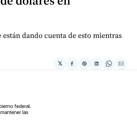
de dólares en
 están dando cuenta de esto mientras
𝕏
Compartir
Share
Compartir
Share
Compa
en
on
en
on
via
Facebook
Pinterest
LinkedIn
WhatsApp
Email
ierno federal.
 mantener las