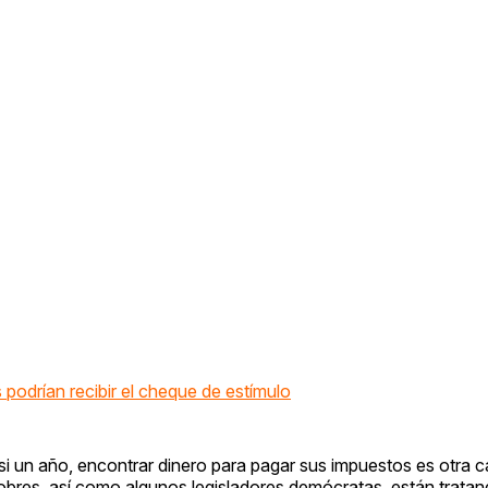
podrían recibir el cheque de estímulo
si un año, encontrar dinero para pagar sus impuestos es otra c
pobres, así como algunos legisladores demócratas, están trata