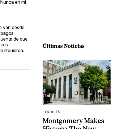
"Nunca en mi
ue van desde
s pagos
cuenta de que
ores
Últimas Noticias
e izquierda.
LOCALES
Montgomery Makes
History: The New