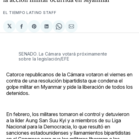
EL TIEMPO LATINO STAFF
𝕏
Compartir
Share
Compartir
Share
Compartir
en
on
en
on
via
Facebook
Pinterest
LinkedIn
WhatsApp
Email
SENADO. La Cámara votará próximamente
sobre la legislación/EFE
Catorce republicanos de la Cámara votaron el viernes en
contra de una resolución bipartidista que condena el
golpe militar en Myanmar y pide la liberación de todos los
detenidos.
En febrero, los militares tomaron el control y detuvieron
a la líder Aung San Suu Kyi y a miembros de su Liga
Nacional para la Democracia, lo que resultó en
sanciones estadounidenses y llamamientos bipartidistas
en el Congreso para que los militares liberaran a los