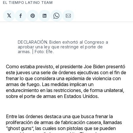
EL TIEMPO LATINO TEAM
𝕏
Compartir
Share
Compartir
Share
Compartir
en
on
en
on
via
Facebook
Pinterest
LinkedIn
WhatsApp
Email
DECLARACIÓN. Biden exhortó al Congreso a
aprobar una ley que restringe el porte de
armas. | Foto: Efe.
Como estaba previsto, el presidente Joe Biden presentó
este jueves una serie de órdenes ejecutivas con el fin de
frenar lo que considera una epidemia de violencia con
armas de fuego. Las medidas implican un
endurecimiento en las restricciones, de forma unilateral,
sobre el porte de armas en Estados Unidos.
Entre las órdenes destaca una que busca frenar la
proliferación de armas de fabricación casera, llamadas
“ghost guns”, las cuales son pistolas que se pueden