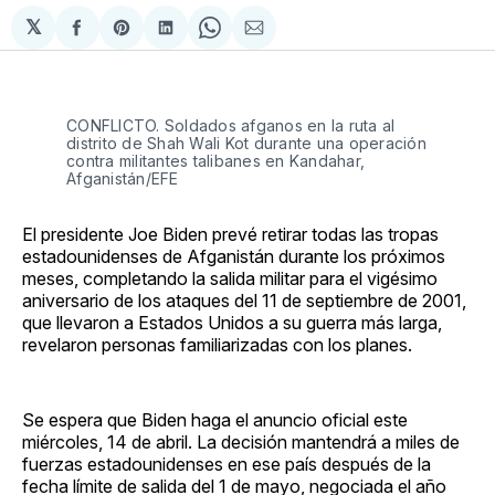
𝕏
Compartir
Share
Compartir
Share
Compartir
en
on
en
on
via
Facebook
Pinterest
LinkedIn
WhatsApp
Email
CONFLICTO. Soldados afganos en la ruta al
distrito de Shah Wali Kot durante una operación
contra militantes talibanes en Kandahar,
Afganistán/EFE
El presidente Joe Biden prevé retirar todas las tropas
estadounidenses de Afganistán durante los próximos
meses, completando la salida militar para el vigésimo
aniversario de los ataques del 11 de septiembre de 2001,
que llevaron a Estados Unidos a su guerra más larga,
revelaron personas familiarizadas con los planes.
Se espera que Biden haga el anuncio oficial este
miércoles, 14 de abril. La decisión mantendrá a miles de
fuerzas estadounidenses en ese país después de la
fecha límite de salida del 1 de mayo, negociada el año