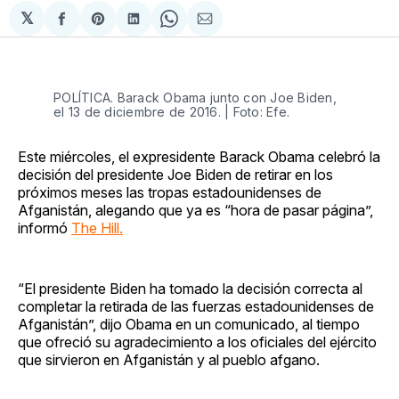
𝕏
Compartir
Share
Compartir
Share
Compartir
en
on
en
on
via
Facebook
Pinterest
LinkedIn
WhatsApp
Email
POLÍTICA. Barack Obama junto con Joe Biden,
el 13 de diciembre de 2016. | Foto: Efe.
Este miércoles, el expresidente Barack Obama celebró la
decisión del presidente Joe Biden de retirar en los
próximos meses las tropas estadounidenses de
Afganistán, alegando que ya es “hora de pasar página”,
informó
The Hill.
“El presidente Biden ha tomado la decisión correcta al
completar la retirada de las fuerzas estadounidenses de
Afganistán”, dijo Obama en un comunicado, al tiempo
que ofreció su agradecimiento a los oficiales del ejército
que sirvieron en Afganistán y al pueblo afgano.