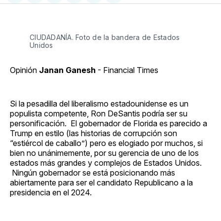
en
on
en
on
via
Facebook
Pinterest
LinkedIn
WhatsApp
Email
CIUDADANÍA. Foto de la bandera de Estados
Unidos
Opinión
Janan Ganesh
- Financial Times
Si la pesadilla del liberalismo estadounidense es un
populista competente, Ron DeSantis podría ser su
personificación. El gobernador de Florida es parecido a
Trump en estilo (las historias de corrupción son
“estiércol de caballo”) pero es elogiado por muchos, si
bien no unánimemente, por su gerencia de uno de los
estados más grandes y complejos de Estados Unidos.
Ningún gobernador se está posicionando más
abiertamente para ser el candidato Republicano a la
presidencia en el 2024.