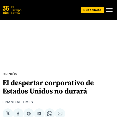
Suscríbete
OPINIÓN
El despertar corporativo de
Estados Unidos no durará
FINANCIAL TIMES
𝕏
Compartir
Share
Compartir
Share
Compartir