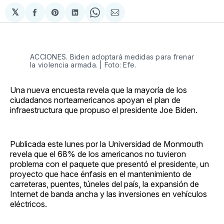
𝕏
Compartir
Share
Compartir
Share
Compartir
en
on
en
on
via
Facebook
Pinterest
LinkedIn
WhatsApp
Email
ACCIONES. Biden adoptará medidas para frenar
la violencia armada. | Foto: Efe.
Una nueva encuesta revela que la mayoría de los
ciudadanos norteamericanos apoyan el plan de
infraestructura que propuso el presidente Joe Biden.
Publicada este lunes por la Universidad de Monmouth
revela que el 68% de los americanos no tuvieron
problema con el paquete que presentó el presidente, un
proyecto que hace énfasis en el mantenimiento de
carreteras, puentes, túneles del país, la expansión de
Internet de banda ancha y las inversiones en vehículos
eléctricos.