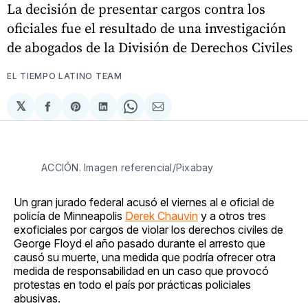
La decisión de presentar cargos contra los
oficiales fue el resultado de una investigación
de abogados de la División de Derechos Civiles
EL TIEMPO LATINO TEAM
𝕏
Compartir
Share
Compartir
Share
Compartir
en
on
en
on
via
Facebook
Pinterest
LinkedIn
WhatsApp
Email
ACCIÓN. Imagen referencial/Pixabay
Un gran jurado federal acusó el viernes al e oficial de
policía de Minneapolis
Derek Chauvin
y a otros tres
exoficiales por cargos de violar los derechos civiles de
George Floyd el año pasado durante el arresto que
causó su muerte, una medida que podría ofrecer otra
medida de responsabilidad en un caso que provocó
protestas en todo el país por prácticas policiales
abusivas.