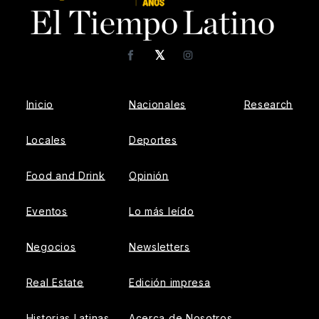
𝕏
Facebook
Instagram
Inicio
Nacionales
Research
Locales
Deportes
Food and Drink
Opinión
Eventos
Lo más leído
Negocios
Newsletters
Real Estate
Edición impresa
Historias Latinas
Acerca de Nosotros