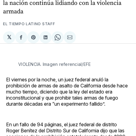
la nación continúa lidiando con la violencia
armada
EL TIEMPO LATINO STAFF
𝕏
Compartir
Share
Compartir
Share
Compartir
en
on
en
on
via
Facebook
Pinterest
LinkedIn
WhatsApp
Email
VIOLENCIA. Imagen referencial/EFE
El viernes por la noche, un juez federal anuló la
prohibición de armas de asalto de California desde hace
mucho tiempo, diciendo que la ley del estado era
inconstitucional y que prohibir tales armas de fuego
durante décadas era “un experimento fallido”.
En un fallo de 94 páginas, el juez federal de distrito
Roger Benítez del Distrito Sur de California dijo que las