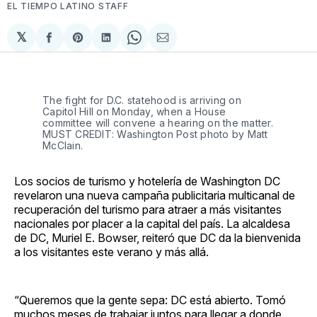
EL TIEMPO LATINO STAFF
𝕏
Compartir
Share
Compartir
Share
Compartir
en
on
en
on
via
Facebook
Pinterest
LinkedIn
WhatsApp
Email
The fight for D.C. statehood is arriving on
Capitol Hill on Monday, when a House
committee will convene a hearing on the matter.
MUST CREDIT: Washington Post photo by Matt
McClain.
Los socios de turismo y hotelería de Washington DC
revelaron una nueva campaña publicitaria multicanal de
recuperación del turismo para atraer a más visitantes
nacionales por placer a la capital del país. La alcaldesa
de DC, Muriel E. Bowser, reiteró que DC da la bienvenida
a los visitantes este verano y más allá.
“Queremos que la gente sepa: DC está abierto. Tomó
muchos meses de trabajar juntos para llegar a donde