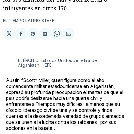
influyentes en otros 170
EL TIEMPO LATINO STAFF
𝕏
Compartir
Share
Compartir
Share
Compartir
en
on
en
on
via
Facebook
Pinterest
LinkedIn
WhatsApp
Email
EJÉRCITO. Estados Unidos se retira de
Afganistán. | EFE
Austin “Scott” Miller, quien figura como el alto
comandante militar estadounidense en Afganistán,
expresó su profunda preocupación el martes de que el
país podría deslizarse hacia una guerra civil y
enfrentarse a “tiempos muy difíciles” a menos que su
díscolo liderazgo civil se una y se controle y rinda
cuentas a la desordenada variedad de grupos armados
que se unen a la lucha contra los talibanes “por sus
acciones en la batalla”.