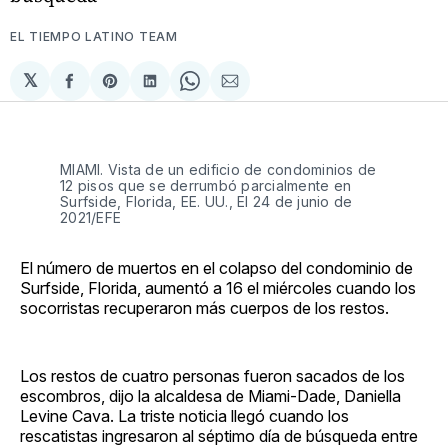
EL TIEMPO LATINO TEAM
𝕏
Compartir
Share
Compartir
Share
Compartir
en
on
en
on
via
Facebook
Pinterest
LinkedIn
WhatsApp
Email
MIAMI. Vista de un edificio de condominios de
12 pisos que se derrumbó parcialmente en
Surfside, Florida, EE. UU., El 24 de junio de
2021/EFE
El número de muertos en el colapso del condominio de
Surfside, Florida, aumentó a 16 el miércoles cuando los
socorristas recuperaron más cuerpos de los restos.
Los restos de cuatro personas fueron sacados de los
escombros, dijo la alcaldesa de Miami-Dade, Daniella
Levine Cava. La triste noticia llegó cuando los
rescatistas ingresaron al séptimo día de búsqueda entre