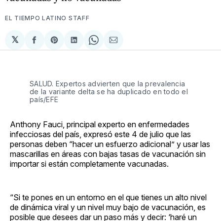
EL TIEMPO LATINO STAFF
𝕏
Compartir
Share
Compartir
Share
Compartir
en
on
en
on
via
Facebook
Pinterest
LinkedIn
WhatsApp
Email
SALUD. Expertos advierten que la prevalencia
de la variante delta se ha duplicado en todo el
país/EFE
Anthony Fauci, principal experto en enfermedades
infecciosas del país, expresó este 4 de julio que las
personas deben “hacer un esfuerzo adicional” y usar las
mascarillas en áreas con bajas tasas de vacunación sin
importar si están completamente vacunadas.
“Si te pones en un entorno en el que tienes un alto nivel
de dinámica viral y un nivel muy bajo de vacunación, es
posible que desees dar un paso más y decir: ‘haré un