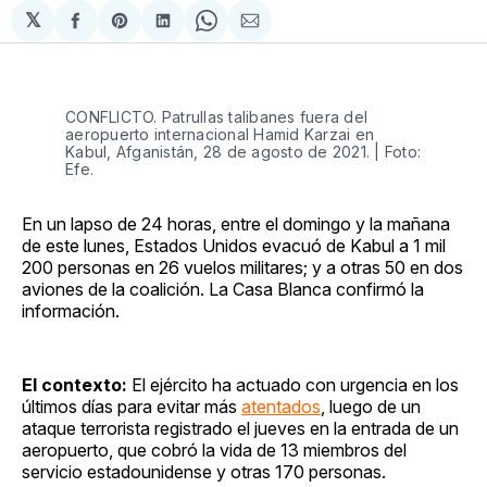
𝕏
Compartir
Share
Compartir
Share
Compartir
en
on
en
on
via
Facebook
Pinterest
LinkedIn
WhatsApp
Email
CONFLICTO. Patrullas talibanes fuera del
aeropuerto internacional Hamid Karzai en
Kabul, Afganistán, 28 de agosto de 2021. | Foto:
Efe.
En un lapso de 24 horas, entre el domingo y la mañana
de este lunes, Estados Unidos evacuó de Kabul a 1 mil
200 personas en 26 vuelos militares; y a otras 50 en dos
aviones de la coalición. La Casa Blanca confirmó la
información.
El contexto:
El ejército ha actuado con urgencia en los
últimos días para evitar más
atentados
, luego de un
ataque terrorista registrado el jueves en la entrada de un
aeropuerto, que cobró la vida de 13 miembros del
servicio estadounidense y otras 170 personas.