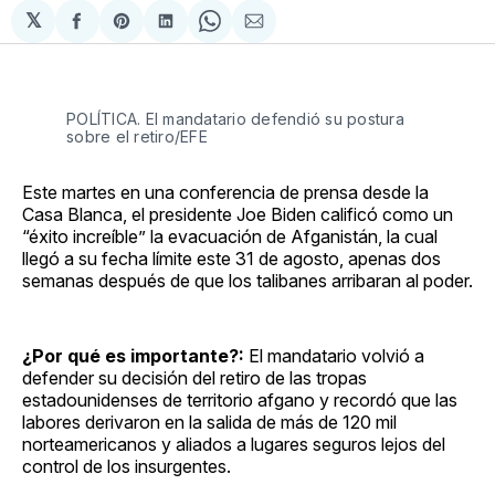
𝕏
Compartir
Share
Compartir
Share
Compartir
en
on
en
on
via
Facebook
Pinterest
LinkedIn
WhatsApp
Email
POLÍTICA. El mandatario defendió su postura
sobre el retiro/EFE
Este martes en una conferencia de prensa desde la
Casa Blanca, el presidente Joe Biden calificó como un
“éxito increíble” la evacuación de Afganistán, la cual
llegó a su fecha límite este 31 de agosto, apenas dos
semanas después de que los talibanes arribaran al poder.
¿Por qué es importante?:
El mandatario volvió a
defender su decisión del retiro de las tropas
estadounidenses de territorio afgano y recordó que las
labores derivaron en la salida de más de 120 mil
norteamericanos y aliados a lugares seguros lejos del
control de los insurgentes.