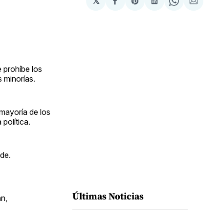
𝕏
Compartir
Share
Compartir
Share
Compa
en
on
en
on
via
Facebook
Pinterest
LinkedIn
WhatsApp
Email
 prohíbe los
s minorías.
 mayoría de los
política.
de.
Últimas Noticias
an,