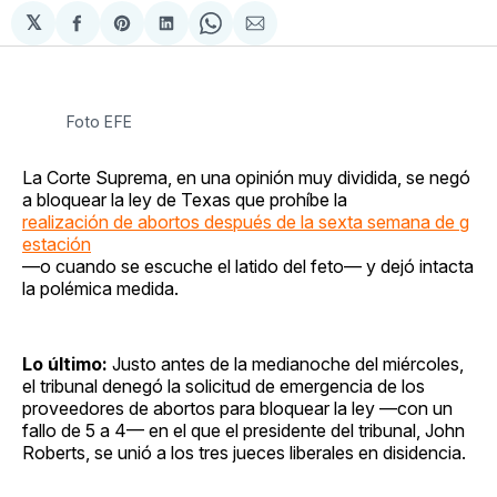
𝕏
Compartir
Share
Compartir
Share
Compartir
en
on
en
on
via
Facebook
Pinterest
LinkedIn
WhatsApp
Email
Foto EFE
La Corte Suprema, en una opinión muy dividida, se negó
a bloquear la ley de Texas que prohíbe la
realización de abortos después de la sexta semana de g
estación
—o cuando se escuche el latido del feto— y dejó intacta
la polémica medida.
Lo último:
Justo antes de la medianoche del miércoles,
el tribunal denegó la solicitud de emergencia de los
proveedores de abortos para bloquear la ley —con un
fallo de 5 a 4— en el que el presidente del tribunal, John
Roberts, se unió a los tres jueces liberales en disidencia.