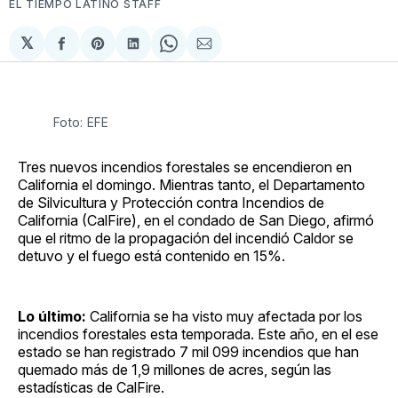
EL TIEMPO LATINO STAFF
𝕏
Compartir
Share
Compartir
Share
Compartir
en
on
en
on
via
Facebook
Pinterest
LinkedIn
WhatsApp
Email
Foto: EFE
Tres nuevos incendios forestales se encendieron en
California el domingo. Mientras tanto, el Departamento
de Silvicultura y Protección contra Incendios de
California (CalFire), en el condado de San Diego, afirmó
que el ritmo de la propagación del incendió Caldor se
detuvo y el fuego está contenido en 15%.
Lo último:
California se ha visto muy afectada por los
incendios forestales esta temporada. Este año, en el ese
estado se han registrado 7 mil 099 incendios que han
quemado más de 1,9 millones de acres, según las
estadísticas de CalFire.