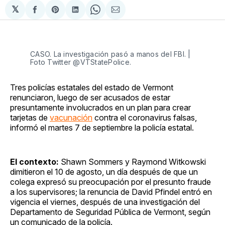
𝕏
Compartir
Share
Compartir
Share
Compartir
en
on
en
on
via
Facebook
Pinterest
LinkedIn
WhatsApp
Email
CASO. La investigación pasó a manos del FBI. |
Foto Twitter @VTStatePolice.
Tres policías estatales del estado de Vermont
renunciaron, luego de ser acusados ​​de estar
presuntamente involucrados en un plan para crear
tarjetas de
vacunación
contra el coronavirus falsas,
informó el martes 7 de septiembre la policía estatal.
El contexto:
Shawn Sommers y Raymond Witkowski
dimitieron el 10 de agosto, un día después de que un
colega expresó su preocupación por el presunto fraude
a los supervisores; la renuncia de David Pfindel entró en
vigencia el viernes, después de una investigación del
Departamento de Seguridad Pública de Vermont, según
un comunicado de la policía.