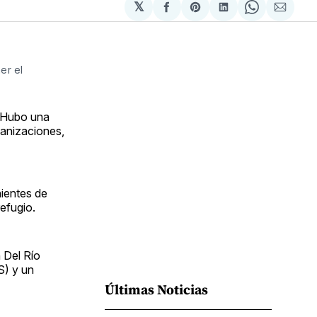
𝕏
Compartir
Share
Compartir
Share
Compa
en
on
en
on
via
Facebook
Pinterest
LinkedIn
WhatsApp
Email
er el
. Hubo una
ganizaciones,
nientes de
efugio.
 Del Río
S) y un
Últimas Noticias