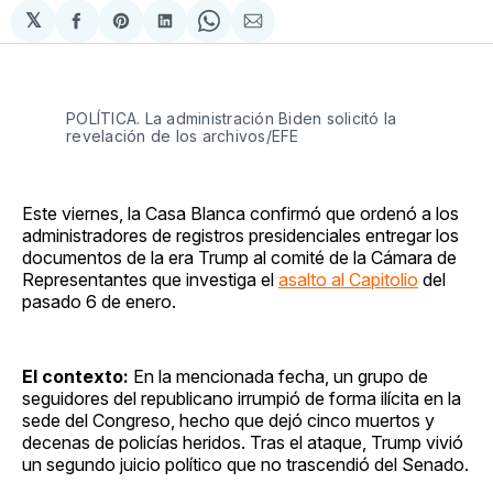
𝕏
Compartir
Share
Compartir
Share
Compartir
en
on
en
on
via
Facebook
Pinterest
LinkedIn
WhatsApp
Email
POLÍTICA. La administración Biden solicitó la
revelación de los archivos/EFE
Este viernes, la Casa Blanca confirmó que ordenó a los
administradores de registros presidenciales entregar los
documentos de la era Trump al comité de la Cámara de
Representantes que investiga el
asalto al Capitolio
del
pasado 6 de enero.
El contexto:
En la mencionada fecha, un grupo de
seguidores del republicano irrumpió de forma ilícita en la
sede del Congreso, hecho que dejó cinco muertos y
decenas de policías heridos. Tras el ataque, Trump vivió
un segundo juicio político que no trascendió del Senado.