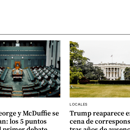
LOCALES
eorge y McDuffie se
Trump reaparece e
n: los 5 puntos
cena de correspons
l primer debate
tras años de ausenc