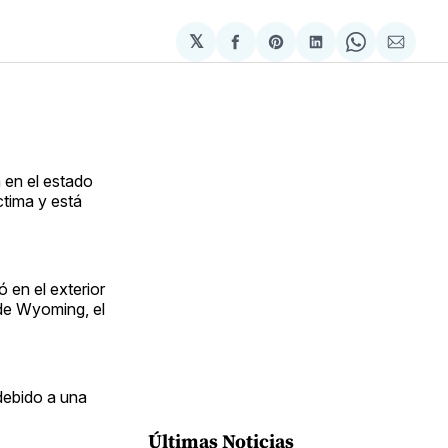
𝕏
Compartir
Share
Compartir
Share
Compa
en
on
en
on
via
Facebook
Pinterest
LinkedIn
WhatsApp
Email
 en el estado
ctima y está
 en el exterior
 de Wyoming, el
debido a una
Últimas Noticias