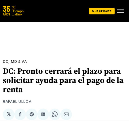
Suscríbete
DC, MD & VA
DC: Pronto cerrará el plazo para
solicitar ayuda para el pago de la
renta
RAFAEL ULLOA
𝕏
Compartir
Share
Compartir
Share
Compartir
en
on
en
on
via
Facebook
Pinterest
LinkedIn
WhatsApp
Email