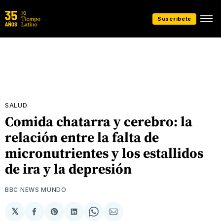
Suscríbete
SALUD
Comida chatarra y cerebro: la
relación entre la falta de
micronutrientes y los estallidos
de ira y la depresión
BBC NEWS MUNDO
𝕏
Compartir
Share
Compartir
Share
Compartir