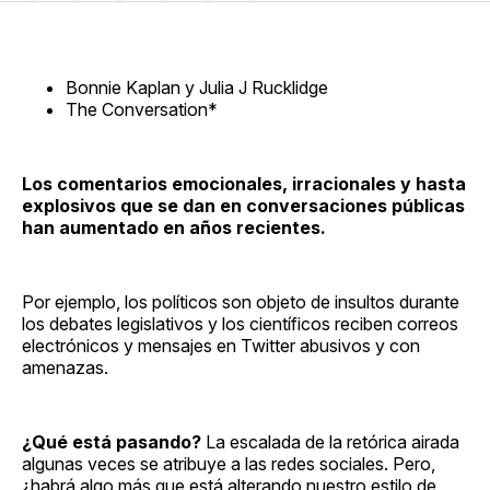
en
on
en
on
via
Facebook
Pinterest
LinkedIn
WhatsApp
Email
Bonnie Kaplan y Julia J Rucklidge
The Conversation*
Los comentarios emocionales, irracionales y hasta
explosivos que se dan en conversaciones públicas
han aumentado en años recientes.
Por ejemplo, los políticos son objeto de insultos durante
los debates legislativos y los científicos reciben correos
electrónicos y mensajes en Twitter abusivos y con
amenazas.
¿Qué está pasando?
La escalada de la retórica airada
algunas veces se atribuye a las redes sociales. Pero,
¿habrá algo más que está alterando nuestro estilo de