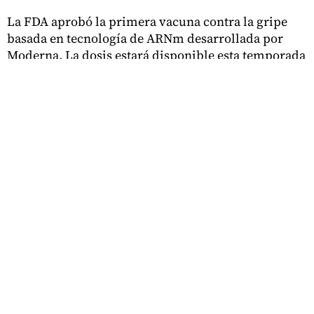
La FDA aprobó la primera vacuna contra la gripe
basada en tecnología de ARNm desarrollada por
Moderna. La dosis estará disponible esta temporada
de otoño para adultos mayores de 50 años en
farmacias de Washington DC, Maryland y Virginia.
EL TIEMPO LATINO TEAM
6 de agosto de 2026