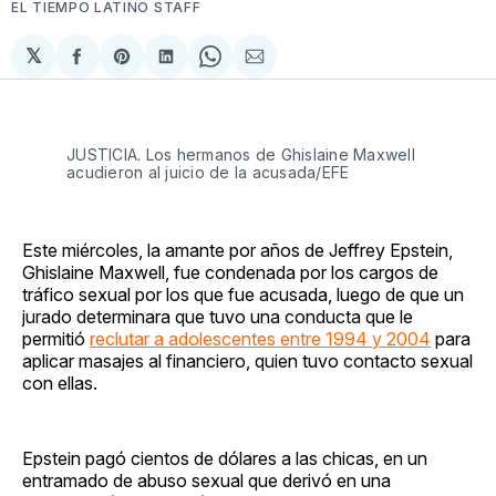
EL TIEMPO LATINO STAFF
𝕏
Compartir
Share
Compartir
Share
Compartir
en
on
en
on
via
Facebook
Pinterest
LinkedIn
WhatsApp
Email
JUSTICIA. Los hermanos de Ghislaine Maxwell
acudieron al juicio de la acusada/EFE
Este miércoles, la amante por años de Jeffrey Epstein,
Ghislaine Maxwell, fue condenada por los cargos de
tráfico sexual por los que fue acusada, luego de que un
jurado determinara que tuvo una conducta que le
permitió
reclutar a adolescentes entre 1994 y 2004
para
aplicar masajes al financiero, quien tuvo contacto sexual
con ellas.
Epstein pagó cientos de dólares a las chicas, en un
entramado de abuso sexual que derivó en una