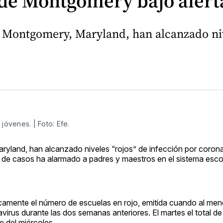
de Montgomery bajo alerta
e Montgomery, Maryland, han alcanzado niv
óvenes. | Foto: Efe.
yland, han alcanzado niveles “rojos” de infección por corona
to de casos ha alarmado a padres y maestros en el sistema esc
camente el número de escuelas en rojo, emitida cuando al me
avirus durante las dos semanas anteriores. El martes el total d
e del miércoles.