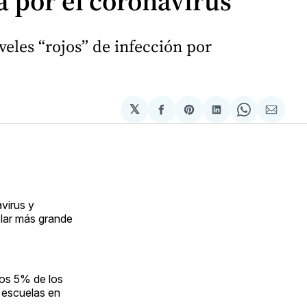
 por el coronavirus
eles “rojos” de infección por
𝕏
Compartir
Share
Compartir
Share
Compa
en
on
en
on
via
Facebook
Pinterest
LinkedIn
WhatsApp
Email
virus y
olar más grande
nos 5% de los
e escuelas en